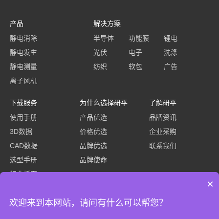
产品
解决方案
静电消除
半导体
功能膜
锂电
静电发生
光伏
电子
洗涤
静电测量
纺织
软包
广告
离子风机
下载服务
为什么选择研平
了解研平
使用手册
产品优选
品牌资讯
3D数据
价格优选
企业采购
CAD数据
品牌优选
联系我们
选型手册
品牌使命
行业折页
×
欢迎来到本网站，请问有什么可以帮您？