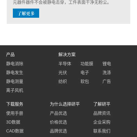
元器件器件不会被静电击穿，工件表面干净无粉尘。
了解更多
产品
解决方案
静电消除
半导体
功能膜
锂电
静电发生
光伏
电子
洗涤
静电测量
纺织
软包
广告
离子风机
下载服务
为什么选择研平
了解研平
使用手册
产品优选
品牌资讯
3D数据
价格优选
企业采购
CAD数据
品牌优选
联系我们